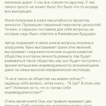
железных дорог. У нас все совсем по-другому. У нас
такого просто не может быть! Это было что-то из ряда
вон выходящее.
Меня потрясали в книге масштабность проектов,
личности. Произошел серьезный пересмотр ценностей.
Точнее, я серьезно поставила для себя вопросы, на
которые надо было ответить в ближайшем будущем.
Автор поднимает в своих книгах вопросы эгоизма и
альтруизма. Ярко выстраивает грани этих явлений,
выстраивает сюрреалистические модели развития
общества, в котором личность размыта. Как будет
развиваться такое общество, как оно будет поступать с
яркими вспышками индивидуальности, возникающими
даже на самых высоких иерархических лестницах.
"А не в таком ли обществе мы живем сейчас?" -
задаешь себе вопрос, читая книгу, - "Я где? В этом, или
нет? Иллюзия ли то, что я считаю себя
индивидуальностью?"
Очень яркая книга! Она, как правило вызывает две
реакции. Либо человек ее не воспринимает никак,