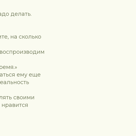
адо делать.
те, на сколько
 воспроизводим
ремя.»
аться ему еще
реальность
лять своими
е нравится