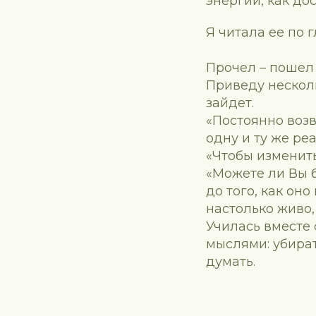
энергии, как до
Я читала ее по г
Прочел – пошел 
Приведу несколь
зайдет.
«Постоянно воз
одну и ту же ре
«Чтобы изменить
«Можете ли Вы 
до того, как он
настолько живо,
Училась вместе
мыслями: убират
думать.