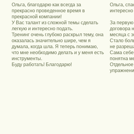
Ольга, благодарю как всегда за
Ольга, спа
выбранной РОЛИ»
прекрасно проведенное время в
интересно
Телесные упражнения на поддержку и
прекрасной компании!
доверие.
У Вас талант из сложной темы сделать
За первую
Звуковые практики на поддержку и
легкую и интересно подать.
договора н
Тренинг очень глубоко раскрыл тему, она
месяца с э
доверие.
оказалась значительно шире, чем я
Стало бол
Финальный круг
думала, когда шла. Я теперь понимаю,
не разреш
что мне необходимо делать и у меня есть
Сама себе
инструменты.
понятна ме
Буду работать! Благодарю!
Отдельное
упражнений