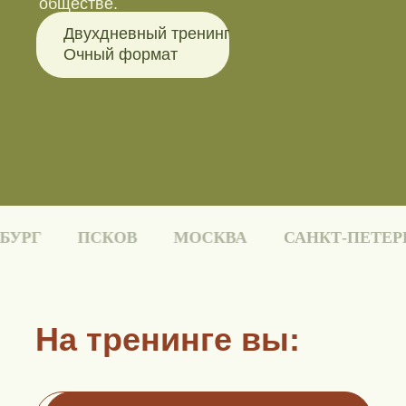
обществе.
Двухдневный тренинг
Очный формат
РГ
ПСКОВ
МОСКВА
САНКТ-ПЕТЕРБУ
На тренинге вы: