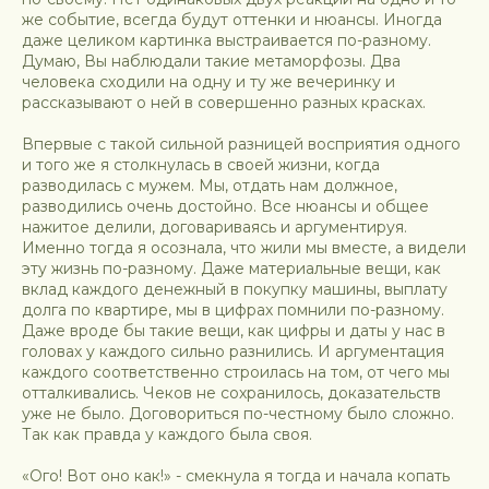
же событие, всегда будут оттенки и нюансы. Иногда
даже целиком картинка выстраивается по-разному.
Думаю, Вы наблюдали такие метаморфозы. Два
человека сходили на одну и ту же вечеринку и
рассказывают о ней в совершенно разных красках.
Впервые с такой сильной разницей восприятия одного
и того же я столкнулась в своей жизни, когда
разводилась с мужем. Мы, отдать нам должное,
разводились очень достойно. Все нюансы и общее
нажитое делили, договариваясь и аргументируя.
Именно тогда я осознала, что жили мы вместе, а видели
эту жизнь по-разному. Даже материальные вещи, как
вклад каждого денежный в покупку машины, выплату
долга по квартире, мы в цифрах помнили по-разному.
Даже вроде бы такие вещи, как цифры и даты у нас в
головах у каждого сильно разнились. И аргументация
каждого соответственно строилась на том, от чего мы
отталкивались. Чеков не сохранилось, доказательств
уже не было. Договориться по-честному было сложно.
Так как правда у каждого была своя.
«Ого! Вот оно как!» - смекнула я тогда и начала копать