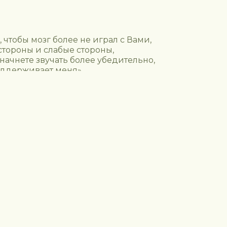
чтобы мозг более не играл с Вами,
стороны и слабые стороны,
начнете звучать более убедительно,
оддерживает меня»,
мешающие проявлению в Мир,
Я в соцсет
+7 (985) 818 14-86
ценности,
Barinova.Olga.Anatolyevna@yandex.ru