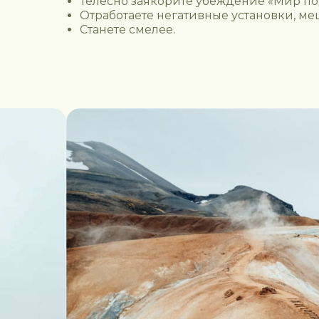
Телесно заякорите убеждение «Мир п
Отработаете негативные установки, 
Станете смелее.