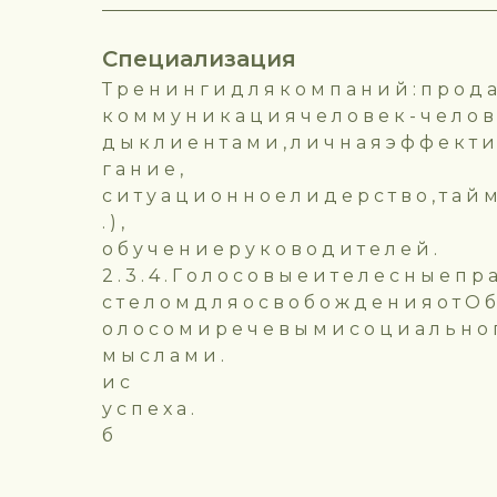
Специализация
Т р е н и н г и д л я к о м п а н и й : п р о д а
к о м м у н и к а ц и я ч е л о в е к - ч е л о в
д ы к л и е н т а м и , л и ч н а я э ф ф е к т и 
г а н и е ,
с и т у а ц и о н н о е л и д е р с т в о , т а й
. ) ,
о б у ч е н и е р у к о в о д и т е л е й .
2 . 3 . 4 . Г о л о с о в ы е и т е л е с н ы е п р 
с т е л о м д л я о с в о б о ж д е н и я о т О б 
о л о с о м и р е ч е в ы м и с о ц и а л ь н о 
м ы с л а м и .
и с
у с п е х а .
б