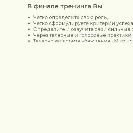
В финале тренинга Вы
Четко определите свою роль,
Четко сформулируете критерии успеха, 
Определите и озвучите свои сильные 
Через телесные и голосовые практики 
Телесно заякорите убеждение «Мир п
Отработаете негативные установки, 
Станете смелее.
КОНТАКТЫ
ИП БАРИНОВА ОЛЬГА
АНАТОЛЬЕВНА
ИНН: 773371446708
ОГРНИП: 318774600624784