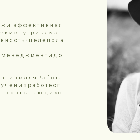
 ж и , э ф ф е к т и в н а я
 е к и в н у т р и к о м а н
в н о с т ь ( ц е л е п о л а
 м м е н е д ж м е н т и д р
а к т и к и д л я Р а б о т а
у ч е н и я р а б о т е с г
г о с к о в ы в а ю щ и х с