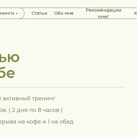
Рекомендации
Рекомендации
нинги
нинги
Cтатьи
Cтатьи
Обо мне
Обо мне
К
К
книг
книг
тью
бе
 активный тренинг
ов. ( 2 дня по 8 часов )
ерыва на кофе и 1 на обед